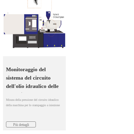
Monitoraggio del
sistema del circuito
dell'olio idraulico delle
macchine per lo
Misura della pressione del circuito idraulico
stampaggio a iniezione
della macchina per lo stampaggio a iniezione
Più dettagli