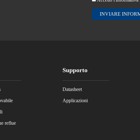
INVIARE INFOR
Supporto
s
Datasheet
ovabile
Applicazioni
li
e reflue