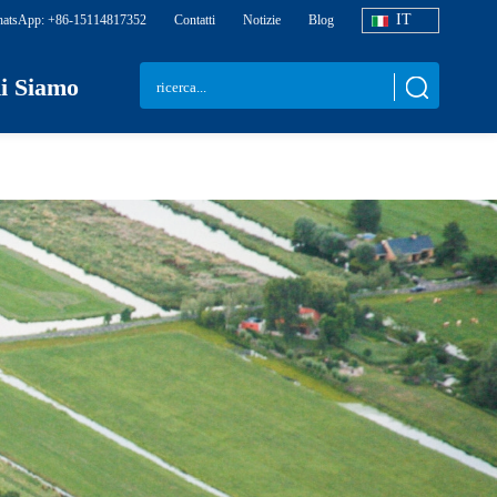
IT
atsApp: +86-15114817352
Contatti
Notizie
Blog
i Siamo