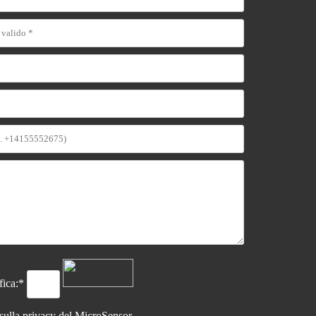
ifica:*
 sulla
privacy del MicroSensor