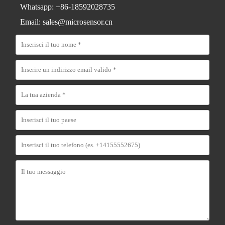
Whatsapp: +86-18592028735
Email: sales@microsensor.cn