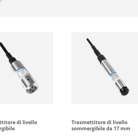
dell'industria chimica, delle centr
dell'approvvigionamento idrico c
dell'acqua idrostatica e dell'idro
itore di livello
Trasmettitore di livello
gibile
sommergibile da 17 mm