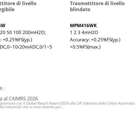
itore di livello
Trasmettitore di livello
gibile
blindato
6W
MPM416WK
0 20 50 100 200mH2O;
1 2 3 4mH2O
: +0.25%FS(yp.)
Accuracy: +0.25%FS(yp.)
DC,0~10/20mADC,0/1~5/10VDC
+0.5%FS(max.)
4~20mADC,0~10/20mADC,0/1
3)
|
a al CAIMRS 2026
a premiata con il Global Reach Award 2026 alla 24ª edizione della China Automatio
 industriali che si sono distinte per...