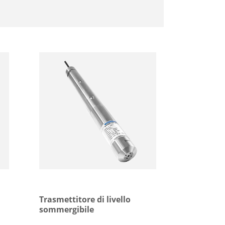
ali elettriche,
ittadino, del drenaggio,
logia.
Trasmettitore di livello
sommergibile