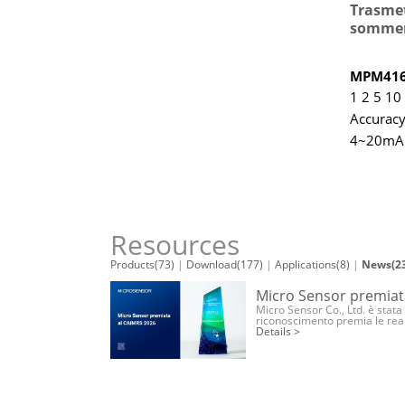
Trasmett
sommer
MPM41
1 2 5 1
Accuracy
4~20mA
Resources
Products(73)
|
Download(177)
|
Applications(8)
|
News(2
Micro Sensor premiat
Micro Sensor Co., Ltd. è stat
riconoscimento premia le realtà
Details >