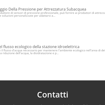
ggio Della Pressione per Attrezzatura Subacquea
oduttore di sensori di pressione professionale, può fornire ai produttori di attrez
 soluzioni personalizzate per adattarsi a...
l flusso ecologico della stazione idroelettrica
e il flusso d'acqua necessario per mantenere l'ambiente ecologico nell'area di defl
 riduzione dell'acqua, la disidratazione e p...
Contatti