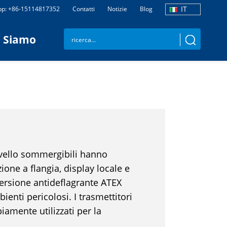
IT
p: +86-15114817352
Contatti
Notizie
Blog
i Siamo
 livello sommergibili hanno
zione a flangia, display locale e
versione antideflagrante ATEX
ienti pericolosi. I trasmettitori
iamente utilizzati per la
idi nei settori del petrolio,