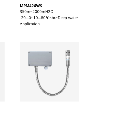
MPM426WS
350m~2000mH2O
-20…0~10…80℃<br>Deep-water
Application