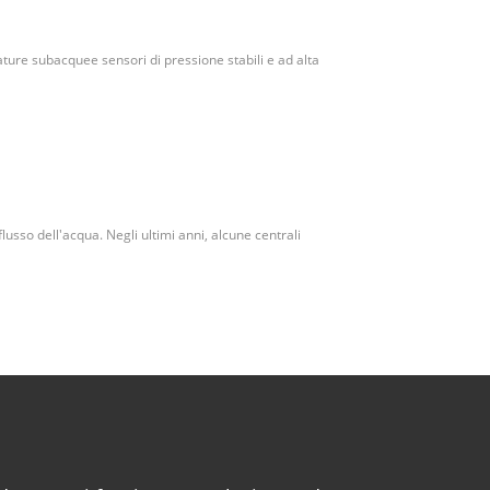
zature subacquee sensori di pressione stabili e ad alta
usso dell'acqua. Negli ultimi anni, alcune centrali