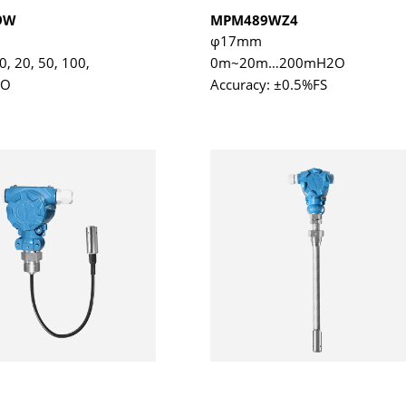
9W
MPM489WZ4
φ17mm
10, 20, 50, 100,
0m~20m…200mH2O
2O
Accuracy: ±0.5%FS
: ±0.5%FS