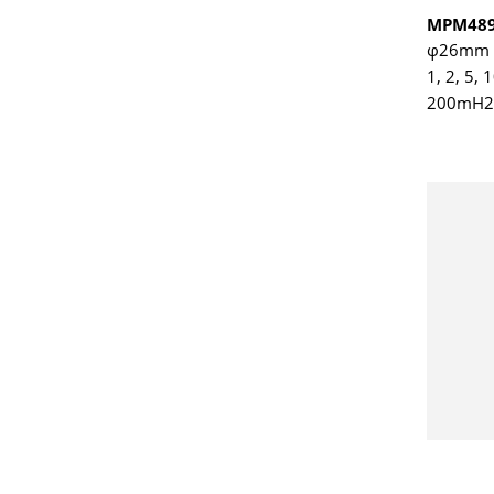
MPM48
φ26mm
1, 2, 5, 
200mH
Accuracy