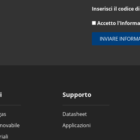
Inserisci il codice di
Accetto l'Informa
INVIARE INFORM
i
Supporto
gas
Datasheet
nnovabile
Applicazioni
iali