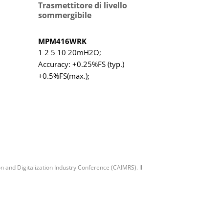
Trasmettitore di livello
sommergibile
MPM416WRK
1 2 5 10 20mH2O;
Accuracy: +0.25%FS (typ.)
+0.5%FS(max.);
~5/10VDC/20mADC,0/1~5/10VDC
4~20mADC;0～
10/20mADC;0/1~5/10VDC
n and Digitalization Industry Conference (CAIMRS). Il