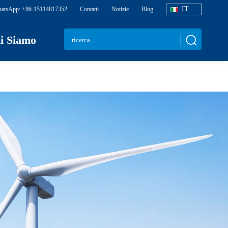
IT
atsApp: +86-15114817352
Contatti
Notizie
Blog
i Siamo