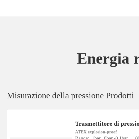
Energia r
Misurazione della pressione Prodotti
Trasmettitore di press
ATEX explosion-proof
Range: -1bar...0bar~0.1bar…10