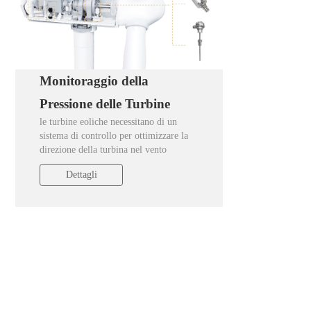
Monitoraggio della
Pressione delle Turbine
le turbine eoliche necessitano di un
Eoliche
sistema di controllo per ottimizzare la
direzione della turbina nel vento
(controllo dell'imbardata) e per regolare
Dettagli
l'angolo delle pale (controllo del passo).
Questo sistema di controllo è realizzato
da un sistema di cilindri basato sul
principio idraulico, in cui i sensori di
pressione svolgono un ruolo importante.