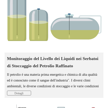
Monitoraggio del Livello dei Liquidi nei Serbatoi
di Stoccaggio del Petrolio Raffinato
Il petrolio è una materia prima energetica e chimica di alta qualità
ed è conosciuto come il sangue dell'industria". I diversi climi
ambientali, le diverse condizioni di stoccaggio e le varie condizioni
speciali imprevedibili in tutto il mondo rappresentano una sfida
Dettagli
considerevole per il monitoraggio dei serbatoi di stoccaggio del
petrolio.