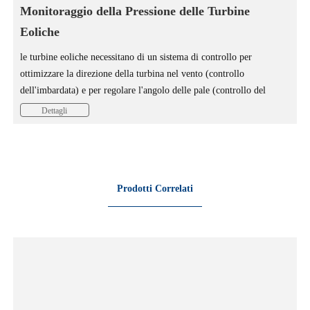
Monitoraggio della Pressione delle Turbine
Eoliche
le turbine eoliche necessitano di un sistema di controllo per
ottimizzare la direzione della turbina nel vento (controllo
dell'imbardata) e per regolare l'angolo delle pale (controllo del
passo). Questo sistema di controllo è realizzato da un sistema di
Dettagli
cilindri basato sul principio idraulico, in cui i sensori di pressione
svolgono un ruolo importante.
Prodotti Correlati