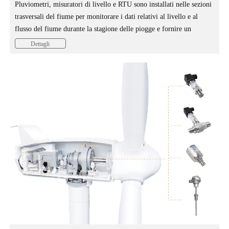
Pluviometri, misuratori di livello e RTU sono installati nelle sezioni
trasversali del fiume per monitorare i dati relativi al livello e al
flusso del fiume durante la stagione delle piogge e fornire un
allarme tempestivo quando il livello dell'acqua sta per superare la
Dettagli
linea di allarme del fiume. I sensori di qualità dell'acqua possono
anche essere installati per segnalare ai centri di monitoraggio
dipartimentali competenti quando dati come il PH e la torbidità
superano i valori normali e per monitorare lo scarico delle acque
reflue.