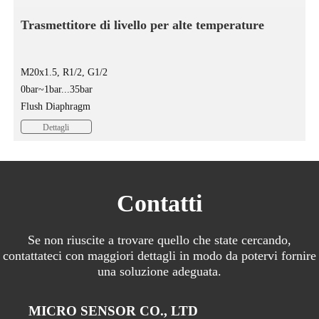
Trasmettitore di livello per alte temperature
M20x1.5, R1/2, G1/2
0bar~1bar...35bar
Flush Diaphragm
Flush diaphragm pressure sensor MPM280P is a pressure sensing
Dettagli
element through the male thread...
Contatti
Se non riuscite a trovare quello che state cercando,
contattateci con maggiori dettagli in modo da potervi fornire
una soluzione adeguata.
MICRO SENSOR CO., LTD