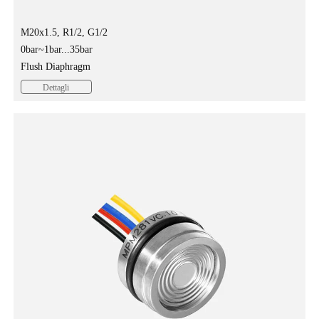
M20x1.5, R1/2, G1/2
0bar~1bar...35bar
Flush Diaphragm
Flush diaphragm pressure sensor MPM280P is a pressure sensing
Dettagli
element through the male thread...