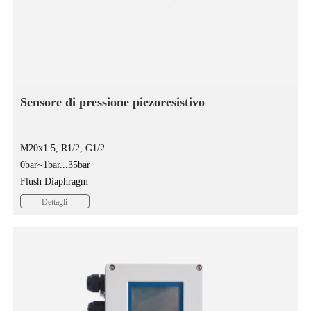
Sensore di pressione piezoresistivo
M20x1.5, R1/2, G1/2
0bar~1bar...35bar
Flush Diaphragm
Flush diaphragm pressure sensor MPM280P is a pressure sensing
Dettagli
element through the male thread...