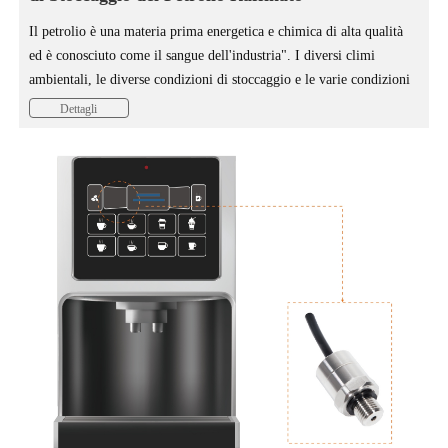
Il petrolio è una materia prima energetica e chimica di alta qualità
ed è conosciuto come il sangue dell'industria". I diversi climi
ambientali, le diverse condizioni di stoccaggio e le varie condizioni
speciali imprevedibili in tutto il mondo rappresentano una sfida
Dettagli
considerevole per il monitoraggio dei serbatoi di stoccaggio del
petrolio.