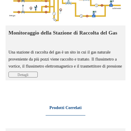
Monitoraggio della Stazione di Raccolta del Gas
Una stazione di raccolta del gas è un sito in cui il gas naturale
proveniente da più pozzi viene raccolto e trattato. Il flussimetro a
vortice, il flussimetro elettromagnetico e il trasmettitore di pressione
sono installati sulle condutture della stazione di raccolta del gas per
Dettagli
monitorare in tempo reale la variazione di dati come il flusso di gas
e di liquidi nella sezione della conduttura e controllare l'iniezione di
acqua per raggiungere lo scopo di misurare e trasportare petrolio e
gas.
Prodotti Correlati