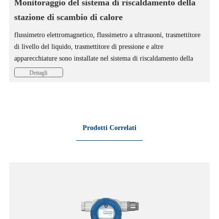
Monitoraggio del sistema di riscaldamento della
stazione di scambio di calore
flussimetro elettromagnetico, flussimetro a ultrasuoni, trasmettitore
di livello del liquido, trasmettitore di pressione e altre
apparecchiature sono installate nel sistema di riscaldamento della
stazione di scambio di calore per cogliere dati in tempo reale come il
Dettagli
flusso della tubazione di alimentazione del calore, il calore, la
temperatura, la pressione e altri dati per garantire il normale
funzionamento della stazione di alimentazione del calore.
Prodotti Correlati