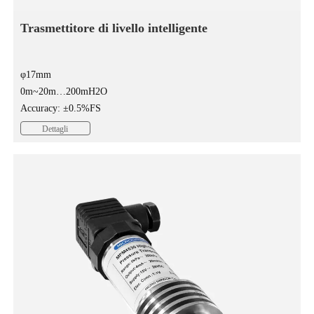
Trasmettitore di livello intelligente
φ17mm
0m~20m…200mH2O
Accuracy: ±0.5%FS
Dettagli