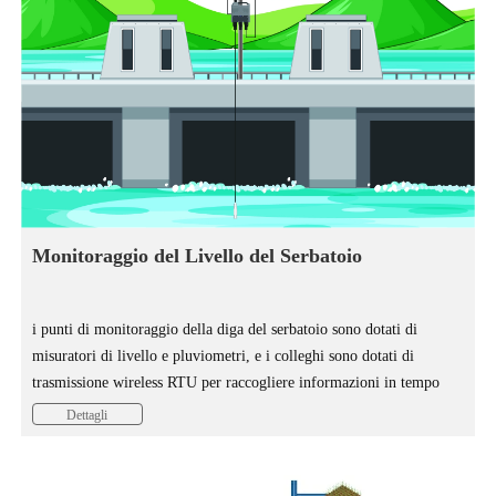
Monitoraggio del Livello del Serbatoio
i punti di monitoraggio della diga del serbatoio sono dotati di
misuratori di livello e pluviometri, e i colleghi sono dotati di
trasmissione wireless RTU per raccogliere informazioni in tempo
reale come il livello dell'acqua e le precipitazioni nel serbatoio. In
Dettagli
base alla variazione del livello dell'acqua e alla capacità massima di
carico della diga del bacino, quando il livello dell'acqua supera il
valore di allarme, viene emesso un allarme tempestivo.