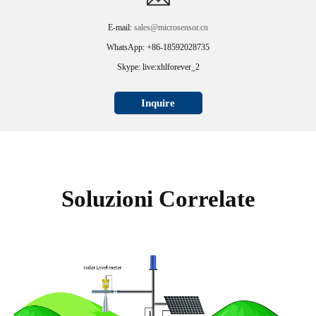
E-mail:
sales@microsensor.cn
WhatsApp: +86-18592028735
Skype: live:xhlforever_2
Inquire
Soluzioni Correlate