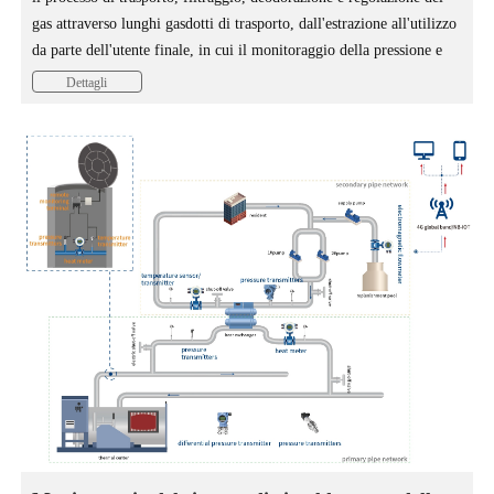
gas attraverso lunghi gasdotti di trasporto, dall'estrazione all'utilizzo
da parte dell'utente finale, in cui il monitoraggio della pressione e
della temperatura all'interno del gasdotto è fondamentale per
Dettagli
garantire il corretto funzionamento del sistema.