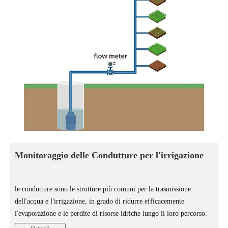
Monitoraggio delle Condutture per l'irrigazione
le condutture sono le strutture più comuni per la trasmissione
dell'acqua e l'irrigazione, in grado di ridurre efficacemente
l'evaporazione e le perdite di risorse idriche lungo il loro percorso.
L'installazione di contatori nelle condotte di irrigazione per