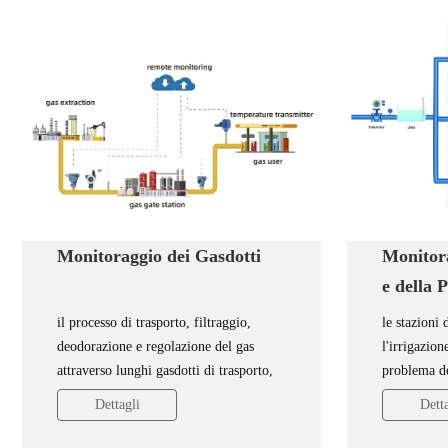
Monitora
Monitoraggio dei Gasdotti
e della P
di Pomp
le stazioni
il processo di trasporto, filtraggio,
l'irriga
l'irrigazion
deodorazione e regolazione del gas
problema de
attraverso lunghi gasdotti di trasporto,
autogestite 
dall'estrazione all'utilizzo da parte
Detta
Dettagli
consentono 
dell'utente finale, in cui il monitoraggio
da un bacin
della pressione e della temperatura