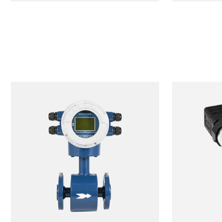
fornisce un
all'interno del gasdotto è fondamentale
della pressi
per garantire il corretto funzionamento
ingresso e d
del sistema.
pompaggio p
drenaggio, 
distretto di
di terreni a
misurazione