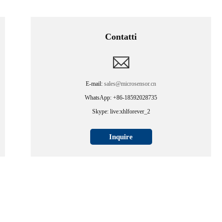
Contatti
E-mail:
sales@microsensor.cn
WhatsApp: +86-18592028735
Skype: live:xhlforever_2
Inquire