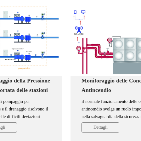
Monitoraggio delle Con
ggio della Pressione
Antincendio
ortata delle stazioni
aggio per
il normale funzionamento delle c
 di pompaggio per
zione e il Drenaggio
antincendio svolge un ruolo impo
e e il drenaggio risolvono il
nella salvaguardia della sicurezza
lle difficili deviazioni
beni personali dei cittadini. Gli
nelle aree di irrigazione e
Dettagli
gli
strumenti di monitoraggio sono
il trasferimento dell'acqua
installati in ogni punto di control
o all'altro. Mike Sensing