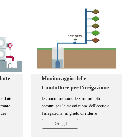
dotte
Monitoraggio delle
Condutture per l'irrigazione
ondotte
le condutture sono le strutture più
rtante
comuni per la trasmissione dell'acqua e
 dei
l'irrigazione, in grado di ridurre
efficacemente l'evaporazione e le
Dettagli
perdite di risorse idriche lungo il loro
lo della
percorso. L'installazione di contatori