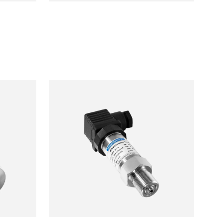
are i
nelle condotte di irrigazione per
po
monitorare con precisione il flusso di
e i
acqua rilasciata è una parte importante
lie e
della distribuzione razionale delle
risorse idriche e della ragionevole
te del
riscossione dei canoni idrici.