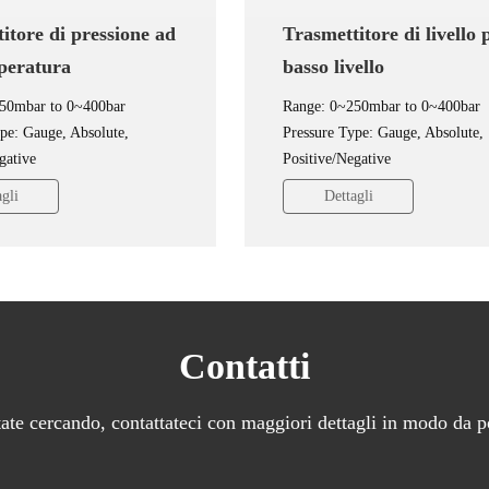
itore di pressione ad
Trasmettitore di livello 
peratura
basso livello
50mbar to 0~400bar
Range: 0~250mbar to 0~400bar
pe: Gauge, Absolute,
Pressure Type: Gauge, Absolute,
gative
Positive/Negative
 ±0.25%FS, ±0.5%FS
Accuracy: ±0.25%FS, ±0.5%FS
gli
Dettagli
mA~20mA DC, 0/1V~5/10V
Output: 4mA~20mA DC, 0/1V~
4.5V DC
DC, 0.5V~4.5V DC
Contatti
state cercando, contattateci con maggiori dettagli in modo da p