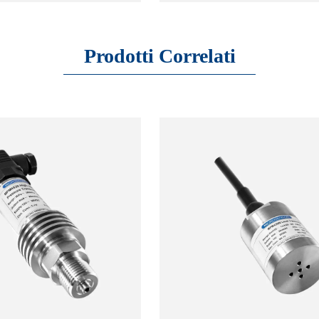
condotta antincendio per monitor
 monitoraggio in tempo reale
dati di pressione e livello in tem
one e del flusso dei tubi di
reale, individuare tempestivament
i uscita delle stazioni di
Prodotti Correlati
guasti quando si verificano anoma
er l'irrigazione e il
fornire allarmi per facilitare la
contribuendo a informare il
manutenzione e la gestione da par
 irrigazione e la costruzione
personale.
gricoli di alto livello per una
 accurata.