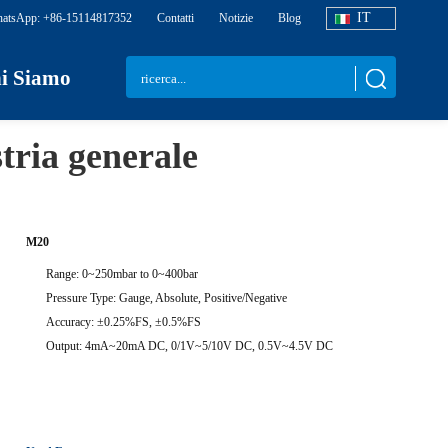
IT
atsApp: +86-15114817352
Contatti
Notizie
Blog
i Siamo
stria generale
M20
Range: 0~250mbar to 0~400bar
Pressure Type: Gauge, Absolute, Positive/Negative
Accuracy: ±0.25%FS, ±0.5%FS
Output: 4mA~20mA DC, 0/1V~5/10V DC, 0.5V~4.5V DC