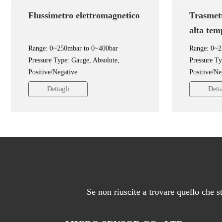
Flussimetro elettromagnetico
Trasmett
alta tem
Range: 0~250mbar to 0~400bar
Range: 0~2
Pressure Type: Gauge, Absolute,
Pressure Ty
Positive/Negative
Positive/Ne
Accuracy: ±0.25%FS, ±0.5%FS
Accuracy:
Dettagli
Detta
Output: 4mA~20mA DC, 0/1V~5/10V
Output: 4
DC, 0.5V~4.5V DC
DC, 0.5V~
Se non riuscite a trovare quello che 