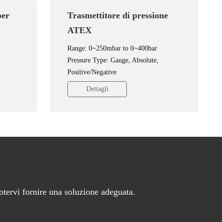
per
Trasmettitore di pressione
ATEX
Range: 0~250mbar to 0~400bar
Pressure Type: Gauge, Absolute,
Positive/Negative
Accuracy: ±0.25%FS, ±0.5%FS
Dettagli
5/10V
Output: 4mA~20mA DC, 0/1V~5/10V
DC, 0.5V~4.5V DC
otervi fornire una soluzione adeguata.