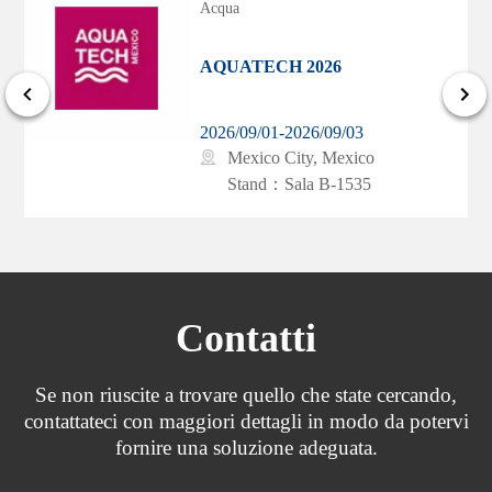
Acqua
Idraulica e pneumatica
AQUATECH 2026
Le piattaforme di sollevamento aereo, le macchine utensili e i
macchinari per la plastica richiedono spesso unità idrauliche o
pneumatiche. MicroSensor ha una lunga storia di collaborazione
2026/09/01-2026/09/03
Mexico City, Mexico
con molti clienti del settore industriale per fornire soluzioni
Stand：Sala B-1535
specialistiche.
Contatti
Se non riuscite a trovare quello che state cercando,
contattateci con maggiori dettagli in modo da potervi
fornire una soluzione adeguata.