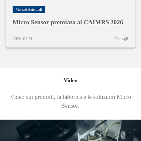
#Eventi Aziendali
Sistemi HVAC
Micro Sensor premiata al CAIMRS 2026
MicroSensor fornisce assistenza tecnica per i sistemi di
riscaldamento e condizionamento dell'aria per un'ampia gamma
2026-01-20
Dettagli
di applicazioni in uffici, case, impianti di produzione e
magazzini.
Video
Video sui prodotti, la fabbrica e le soluzioni Micro
Sensor.
Marina
MicroSensor offre un'ampia gamma di prodotti, servizi e