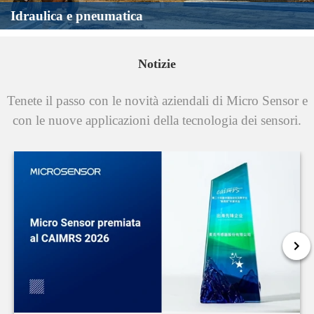
monitoraggio, MicroSensor controlla la pressione dei gas
Idraulica e pneumatica
industriali in tempo reale, mentre vengono prodotti,
immagazzinati, forniti e utilizzati.
Notizie
Tenete il passo con le novità aziendali di Micro Sensor e
con le nuove applicazioni della tecnologia dei sensori.
Acqua e acque reflue
MicroSensor fornisce soluzioni avanzate di controllo digitale per
l'approvvigionamento idrico, il trattamento delle acque reflue e il
monitoraggio nel settore idrico.