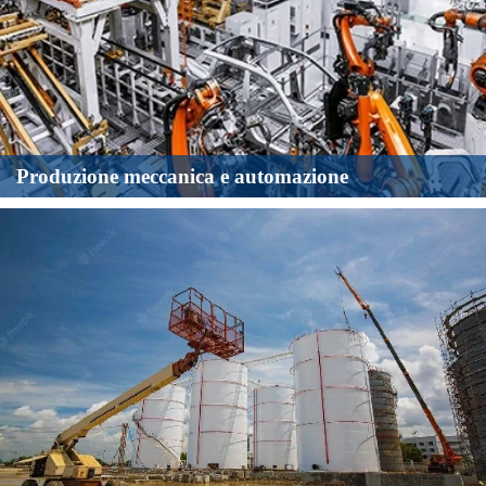
Energia rinnovabile
Produzione meccanica e automazione
MicroSensor contribuisce allo sviluppo sostenibile fornendo
soluzioni globali di misurazione e controllo delle energie
rinnovabili.
Gas industriali
Attraverso un'ampia gamma di strumenti di rilevamento e