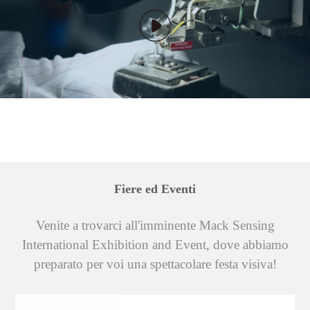
Produzione meccanica e
soluzioni per tutti i tipi di imbarcazioni.
automazione
La produzione di sistemi e apparecchiature ha un'ampia gamma
di applicazioni specialistiche per le attrezzature di produzione.
Lavorando a stretto contatto con i produttori di apparecchiature,
MicroSensor può garantire che la sua vasta esperienza venga
sfruttata appieno fin dalla fase di sviluppo del prodotto.Le
apparecchiature meccaniche e i processi di produzione
richiedono un gran numero di strumenti di controllo industriale
e, lavorando a stretto contatto con i produttori di
Fiere ed Eventi
apparecchiature, MicroSensor può garantire un supporto tecnico
per il controllo industriale fin dalla fase di sviluppo del prodotto.
Venite a trovarci all'imminente Mack Sensing
International Exhibition and Event, dove abbiamo
preparato per voi una spettacolare festa visiva!