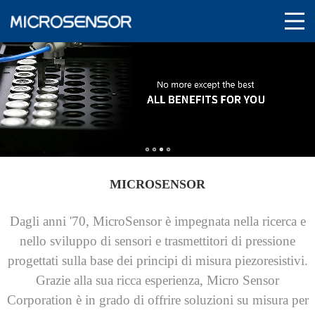
MICROSENSOR
Dagli anni '70, MicroSensor è impegnata nella ricerca e
nello sviluppo di sensori e trasmettitori di pressione
progettati sulla base dei principi di misura piezoresistivi.
Grazie alla sua ricca esperienza, Micro Sensor
Corporation è in grado di offrire soluzioni su misura per