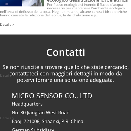
Per flusso ecologico si intende il flusso d'acqua
necessario per mantenere l'ambiente ecologico
nell'area di deflusso dell'acqua. Negli ultimi anni, alcune centrali idroelettriche
hanno causato la riduzione dell'acqua, la disidratazione e p...
Details >
Contatti
Se non riuscite a trovare quello che state cercando,
contattateci con maggiori dettagli in modo da
Details >
potervi fornire una soluzione adeguata.
MICRO SENSOR CO., LTD
Headquarters
No. 30 Jiangtan West Road
Details >
Baoji 721008, Shaanxi, P.R. China
German Subsidiary